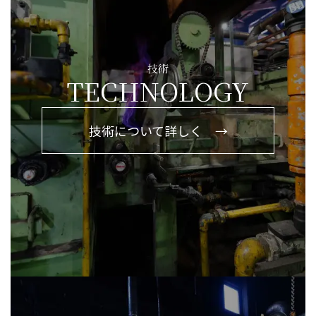
ジ
送
技術
り
TECHNOLOGY
技術について詳しく →