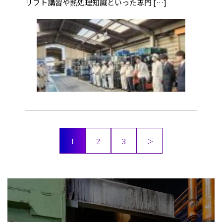
リフト講習や熱処理知識といった専門 […]
投
1
2
3
＞
稿
の
ペ
ー