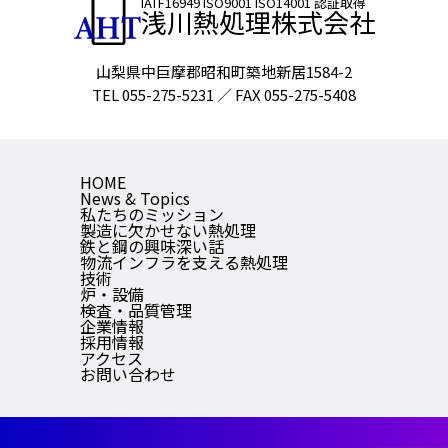
IATF16949 ISO9001 ISO14001 認証取得
浅川熱処理株式会社
山梨県中巨摩郡昭和町築地新居1584-2
TEL 055-275-5231 ／ FAX 055-275-5408
HOME
News & Topics
私たちのミッション
製造に欠かせない熱処理
鉄と鋼の興味深い話
物流インフラを支える熱処理
技術
炉・設備
検査・品質管理
企業情報
採用情報
アクセス
お問い合わせ